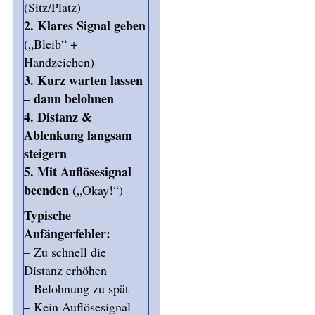
(Sitz/Platz)
2. Klares Signal geben
(„Bleib“ +
Handzeichen)
3. Kurz warten lassen
– dann belohnen
4. Distanz &
Ablenkung langsam
steigern
5. Mit Auflösesignal
beenden
(„Okay!“)
Typische
Anfängerfehler:
– Zu schnell die
Distanz erhöhen
– Belohnung zu spät
– Kein Auflösesignal