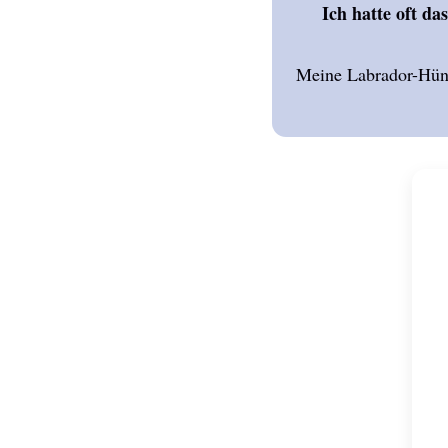
Ich hatte oft da
Meine Labrador-Hünd